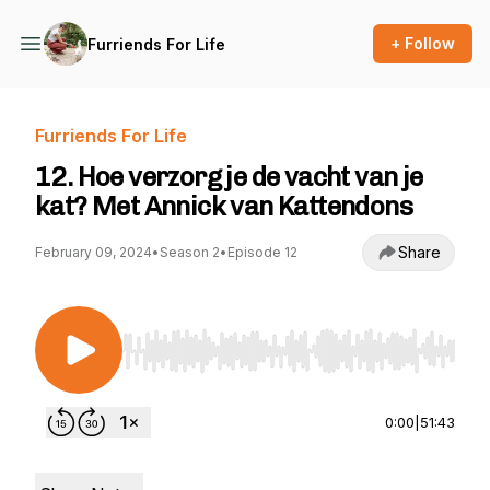
+ Follow
Furriends For Life
Furriends For Life
12. Hoe verzorg je de vacht van je
kat? Met Annick van Kattendons
Share
February 09, 2024
•
Season 2
•
Episode 12
Use Left/Right to seek, Home/End to jump to st
0:00
|
51:43