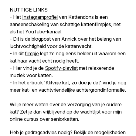
NUTTIGE LINKS
- Het
Instagramprofiel
van Kattendons is een
aaneenschakeling van schattige kattenfilmpjes, net
als het
YouTube-kanaal
.
- Dit is de
blogpost
van Annick over het belang van
luchtvochtigheid voor de kattenvacht.
- In dit
filmpje
legt ze nog eens helder uit waarom een
kat haar vacht echt nodig heeft.
- Hier vind je de
Spotify-playlist
met relaxerende
muziek voor katten.
- In het e-book '
Klitvrije kat, zo doe je dat
' vind je nog
meer kat- en vachtvriendelijke achtergrondinformatie.
Wil je meer weten over de verzorging van je oudere
kat? Zet je dan vrijblijvend op de
wachtlijst
voor mijn
online cursus over seniorkatten.
Heb je gedragsadvies nodig? Bekijk de mogelijkheden