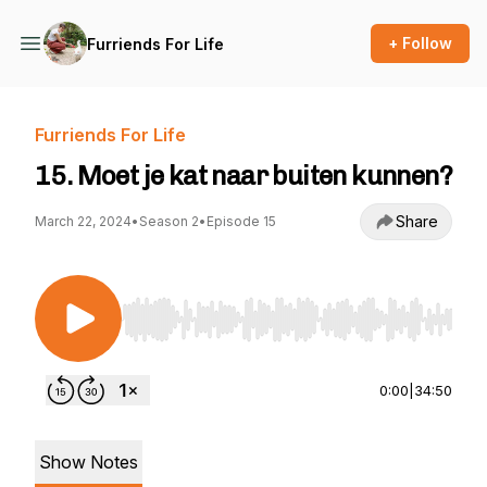
+ Follow
Furriends For Life
Furriends For Life
15. Moet je kat naar buiten kunnen?
Share
March 22, 2024
•
Season 2
•
Episode 15
Use Left/Right to seek, Home/End to jump to st
0:00
|
34:50
Show Notes