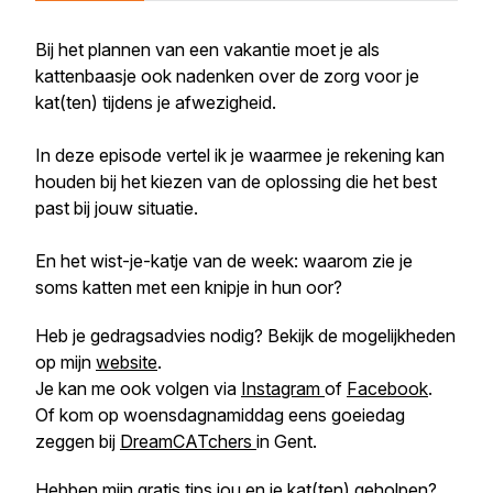
Bij het plannen van een vakantie moet je als
kattenbaasje ook nadenken over de zorg voor je
kat(ten) tijdens je afwezigheid.
In deze episode vertel ik je waarmee je rekening kan
houden bij het kiezen van de oplossing die het best
past bij jouw situatie.
En het wist-je-katje van de week: waarom zie je
soms katten met een knipje in hun oor?
Heb je gedragsadvies nodig? Bekijk de mogelijkheden
op mijn
website
.
Je kan me ook volgen via
Instagram
of
Facebook
.
Of kom op woensdagnamiddag eens goeiedag
zeggen bij
DreamCATchers
in Gent.
Hebben mijn gratis tips jou en je kat(ten) geholpen?