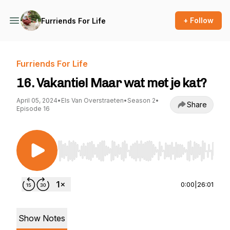
+ Follow
Furriends For Life
Furriends For Life
16. Vakantie! Maar wat met je kat?
April 05, 2024
•
Els Van Overstraeten
•
Season 2
•
Share
Episode 16
Use Left/Right to seek, Home/End to jump to st
0:00
|
26:01
Show Notes