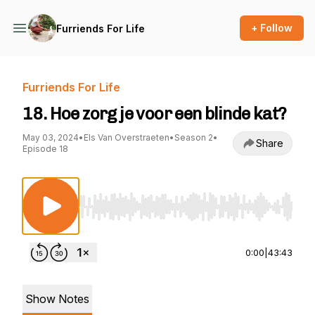
+ Follow
Furriends For Life
Furriends For Life
18. Hoe zorg je voor een blinde kat?
May 03, 2024
•
Els Van Overstraeten
•
Season 2
•
Share
Episode 18
Use Left/Right to seek, Home/End to jump to st
0:00
|
43:43
Show Notes