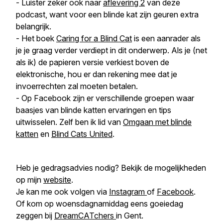
- Luister zeker ook naar
aflevering 2
van deze
podcast, want voor een blinde kat zijn geuren extra
belangrijk.
- Het boek
Caring for a Blind Cat
is een aanrader als
je je graag verder verdiept in dit onderwerp. Als je (net
als ik) de papieren versie verkiest boven de
elektronische, hou er dan rekening mee dat je
invoerrechten zal moeten betalen.
- Op Facebook zijn er verschillende groepen waar
baasjes van blinde katten ervaringen en tips
uitwisselen. Zelf ben ik lid van
Omgaan met blinde
katten
en
Blind Cats United
.
Heb je gedragsadvies nodig? Bekijk de mogelijkheden
op mijn
website
.
Je kan me ook volgen via
Instagram
of
Facebook
.
Of kom op woensdagnamiddag eens goeiedag
zeggen bij
DreamCATchers
in Gent.