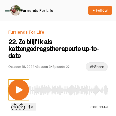
+ Follow
Furriends For Life
Furriends For Life
22. Zo blijf ik als
kattengedragstherapeute up-to-
date
Share
October 18, 2024
•
Season 3
•
Episode 22
Use Left/Right to seek, Home/End to jump to st
0:00
|
33:49