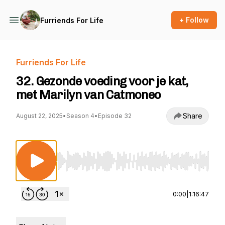
+ Follow
Furriends For Life
Furriends For Life
32. Gezonde voeding voor je kat,
met Marilyn van Catmoneo
Share
August 22, 2025
•
Season 4
•
Episode 32
Use Left/Right to seek, Home/End to jump to st
0:00
|
1:16:47