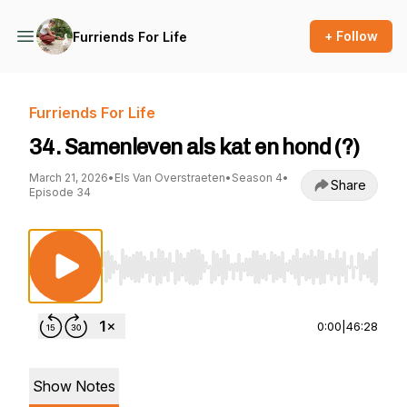
+ Follow
Furriends For Life
Furriends For Life
34. Samenleven als kat en hond (?)
March 21, 2026
•
Els Van Overstraeten
•
Season 4
•
Share
Episode 34
Use Left/Right to seek, Home/End to jump to st
0:00
|
46:28
Show Notes