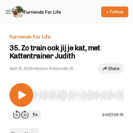
+ Follow
Furriends For Life
Furriends For Life
35. Zo train ook jij je kat, met
Kattentrainer Judith
Share
April 10, 2026
•
Season 4
•
Episode 35
Use Left/Right to seek, Home/End to jump to st
0:00
|
1:05:15